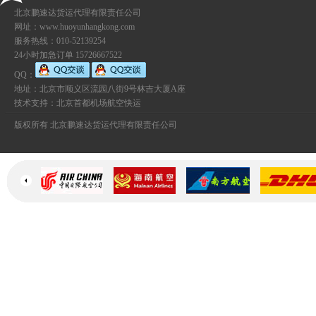
北京鹏速达货运代理有限责任公司
网址：www.huoyunhangkong.com
服务热线：010-52139254
24小时加急订单 15726667522
QQ：
地址：北京市顺义区流园八街9号林吉大厦A座
技术支持：
北京首都机场航空快运
版权所有 北京鹏速达货运代理有限责任公司