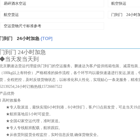
易碎酒水空运
航空快运
航空货运
门到门 24小时
空运货物尺寸标准参考
门到门 24小时加急
-[TOP]
门到门 24小时加急
◆当天发当天到
北京鹏速达货运代理提供门到门的空运服务。鹏速达为客户提供纸箱包装、减震包装
（100kg以上有特价）,严格精准的操作流程，各个环节均以最快速递进行发运,派送
货，全程把控，及时反馈货物状态，以标准化和人性化，实现贴心一条龙服务，精准实现
52139254,24小时订舱热线15726667522
产品优势
1 高时效服务
★专人取派送，最快实现6小时到港，8小时到门，客户13点前发货，可走当天19
★航班落地后1小时可提货。
★全国42家空运代理，准时派送。
★专人专线航班配载，航班跟踪。
★从收货到提货全程监控，实时信息反馈,确保货物安全。