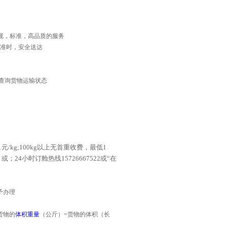
正规，标准，高品质的服务
准时，安全送达
查询货物运输状态
1
元
/kg;100kg
以上无首重收费，最低
1
4
或
；
24
小时订舱热线
15726667522
或“在
予办理
货物的
体积重量
（公斤）=货物的体积（长