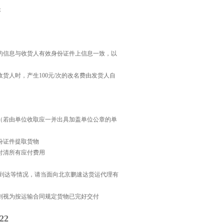
；
的信息与收货人有效身份证件上信息一致，以
货人时，产生100元/次的改名费由发货人自
（若由单位收取应一并出具加盖单位公章的单
份证件提取货物
付清所有应付费用
误到达等情况，请当面向北京鹏速达货运代理有
则视为按运输合同规定货物已完好交付
22