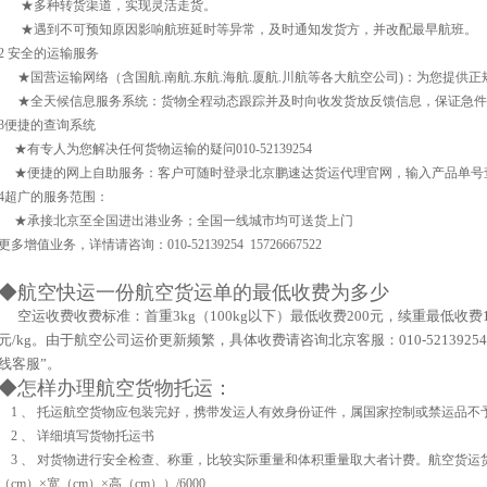
★多种转货渠道，实现灵活走货。
★遇到不可预知原因影响航班延时等异常，及时通知发货方，并改配最早航班。
2 安全的运输服务
★国营运输网络（含国航.南航.东航.海航.厦航.川航等各大航空公司)：为您提供
★全天候信息服务系统：货物全程动态跟踪并及时向收发货放反馈信息，保证急件
3便捷的查询系统
★有专人为您解决任何货物运输的疑问010-52139254
★便捷的网上自助服务：客户可随时登录北京鹏速达货运代理官网，输入产品单号
4超广的服务范围：
★承接北京至全国进出港业务；全国一线城市均可送货上门
更多增值业务，详情请咨询：010-52139254 15726667522
◆航空快运一份航空货运单的最低收费为多少
空运收费收费标准：首重
3kg
（
100kg
以下）最低收费
200
元，续重最低收费
元
/kg
。由于航空公司运价更新频繁，具体收费请咨询北京客服：
010-5213925
线客服”。
◆怎样办理航空货物托运：
1 、 托运航空货物应包装完好，携带发运人有效身份证件，属国家控制或禁运品不
2 、 详细填写货物托运书
3 、 对货物进行安全检查、称重，比较实际重量和体积重量取大者计费。航空货运
（cm）×宽（cm）×高（cm））/6000