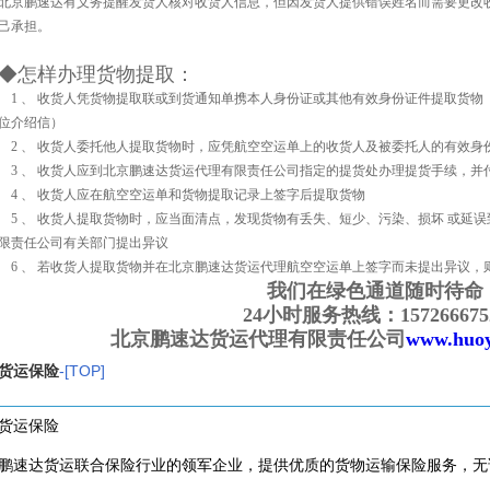
北京鹏速达有义务提醒发货人核对收货人信息，但因发货人提供错误姓名而需要更改收
己承担。
◆怎样办理货物提取：
1
、 收货人凭货物提取联或到货通知单携本人身份证或其他有效身份证件提取货物
位介绍信）
2
、 收货人委托他人提取货物时，应凭航空空运单上的收货人及被委托人的有效身
3
、 收货人应到北京鹏速达货运代理有限责任公司指定的提货处办理提货手续，并
4
、 收货人应在航空空运单和货物提取记录上签字后提取货物
5
、 收货人提取货物时，应当面清点，发现货物有丢失、短少、污染、损坏 或延
限责任公司有关部门提出异议
6
、 若收货人提取货物并在北京鹏速达货运代理航空空运单上签字而未提出异议，
我们在绿色通道随时待命
24
小时服务热线：
157266675
北京鹏速达货运代理有限责任公司
www.huo
货运保险
-[TOP]
货运保险
鹏速达货运联合保险行业的领军企业，提供优质的货物运输保险服务，无