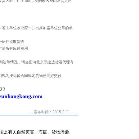
货人时，产生100元/次的改名费由发货人自
（若由单位收取应一并出具加盖单位公章的单
份证件提取货物
付清所有应付费用
误到达等情况，请当面向北京鹏速达货运代理有
则视为按运输合同规定货物已完好交付
22
yunhangkong.com
----- 发布时间：2015-2-11------
论是有关自然灾害、海盗、货物污染、