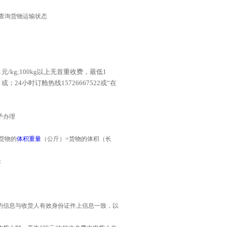
查询货物运输状态
1
元
/kg;100kg
以上无首重收费，最低
1
4
或
；
24
小时订舱热线
15726667522
或“在
予办理
货物的
体积重量
（公斤）=货物的体积（长
；
的信息与收货人有效身份证件上信息一致，以