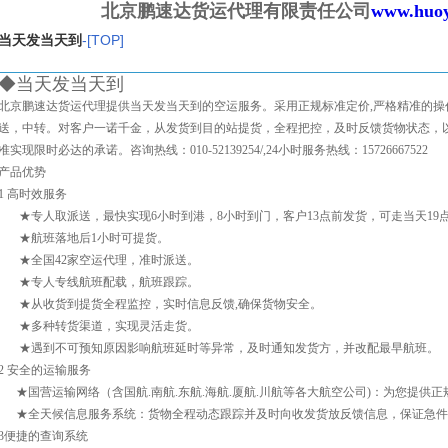
北京鹏速达货运代理有限责任公司
www.huo
当天发当天到
-[TOP]
◆当天发当天到
北京鹏速达货运代理提供当天发当天到的空运服务。采用正规标准定价,严格精准的操
送，中转。对客户一诺千金，从发货到目的站提货，全程把控，及时反馈货物状态，
准实现限时必达的承诺。咨询热线：010-52139254/,24小时服务热线：15726667522
产品优势
1 高时效服务
★专人取派送，最快实现6小时到港，8小时到门，客户13点前发货，可走当天19
★航班落地后1小时可提货。
★全国42家空运代理，准时派送。
★专人专线航班配载，航班跟踪。
★从收货到提货全程监控，实时信息反馈,确保货物安全。
★多种转货渠道，实现灵活走货。
★遇到不可预知原因影响航班延时等异常，及时通知发货方，并改配最早航班。
2 安全的运输服务
★国营运输网络（含国航.南航.东航.海航.厦航.川航等各大航空公司)：为您提供
★全天候信息服务系统：货物全程动态跟踪并及时向收发货放反馈信息，保证急件
3便捷的查询系统