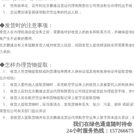
4 、 凭有效单证、证件到北京鹏速达货运代理有限责任公司营业柜台办理托运手续
5 、 交运费后请妥善保管航空空运单的托运人联；
◆发货时的注意事项：
发货人在办理机场自提业务之前，需要核对好收货人的姓名和联系方式，并确保提供
免产生不必要的费用。
北京鹏速达有义务提醒发货人核对收货人信息，但因发货人提供错误姓名而需要更改收
己承担。
◆怎样办理货物提取：
1
、 收货人凭货物提取联或到货通知单携本人身份证或其他有效身份证件提取货物
位介绍信）
2
、 收货人委托他人提取货物时，应凭航空空运单上的收货人及被委托人的有效身
3
、 收货人应到北京鹏速达货运代理有限责任公司指定的提货处办理提货手续，并
4
、 收货人应在航空空运单和货物提取记录上签字后提取货物
5
、 收货人提取货物时，应当面清点，发现货物有丢失、短少、污染、损坏 或延
限责任公司有关部门提出异议
6
、 若收货人提取货物并在北京鹏速达货运代理航空空运单上签字而未提出异议，
我们在绿色通道随时待命
24
小时服务热线：
157266675