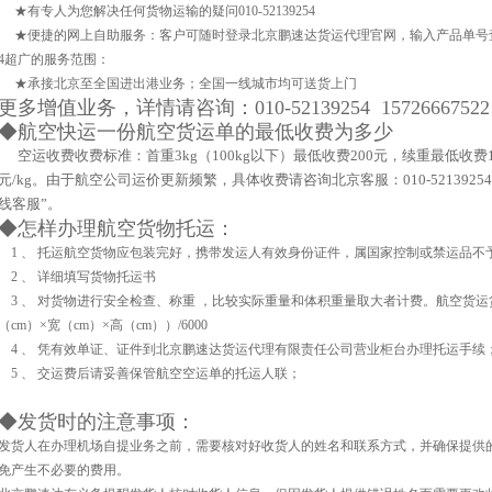
★有专人为您解决任何货物运输的疑问010-52139254
★便捷的网上自助服务：客户可随时登录北京鹏速达货运代理官网，输入产品单号
4超广的服务范围：
★承接北京至全国进出港业务；全国一线城市均可送货上门
更多增值业务，详情请咨询：010-52139254 15726667522
◆航空快运一份航空货运单的最低收费为多少
空运收费收费标准：首重
3kg
（
100kg
以下）最低收费
200
元，续重最低收费
元
/kg
。由于航空公司运价更新频繁，具体收费请咨询北京客服：
010-5213925
线客服”。
◆怎样办理航空货物托运：
1 、 托运航空货物应包装完好，携带发运人有效身份证件，属国家控制或禁运品不
2 、 详细填写货物托运书
3 、 对货物进行安全检查、称重 ，比较实际重量和体积重量取大者计费。航空货运
（cm）×宽（cm）×高（cm））/6000
4 、 凭有效单证、证件到北京鹏速达货运代理有限责任公司营业柜台办理托运手续
5 、 交运费后请妥善保管航空空运单的托运人联；
◆发货时的注意事项：
发货人在办理机场自提业务之前，需要核对好收货人的姓名和联系方式，并确保提供
免产生不必要的费用。