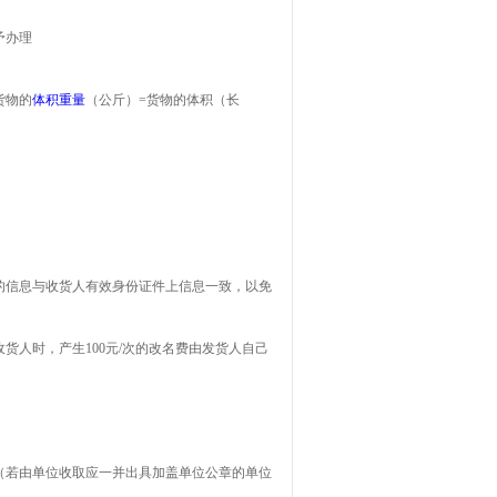
予办理
货物的
体积重量
（公斤）=货物的体积（长
；
的信息与收货人有效身份证件上信息一致，以免
人时，产生100元/次的改名费由发货人自己
（若由单位收取应一并出具加盖单位公章的单位