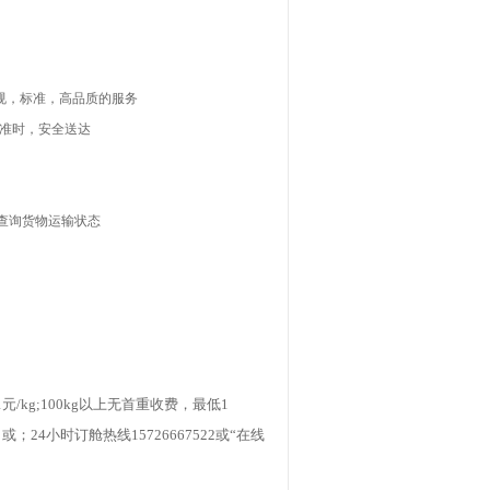
正规，标准，高品质的服务
准时，安全送达
查询货物运输状态
1
元
/kg;100kg
以上无首重收费，最低
1
4
或
；
24
小时订舱热线
15726667522
或“在线