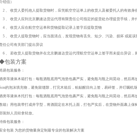
介绍信）
2
、 收货人委托他人提取货物时，应凭航空空运单上的收货人及被委托人的有效身
3
、 收货人应到北京鹏速达货运代理有限责任公司指定的提货处办理提货手续，并
4
、 收货人应在航空空运单和货物提取记录上签字后提取货物
5
、 收货人提取货物时，应当面清点，发现货物有丢失、短少、污染、损坏 或延
责任公司有关部门提出异议
6
、 若收货人提取货物并在北京鹏速达货运代理航空空运单上签字而未提出异议，
◆包装方案
简易包装服务：
酒类等液体木箱打包：每瓶酒瓶底用气泡垫包裹严实，避免瓶与瓶之间晃动，然后再
5cm的泡沫填充物，避免留缝隙，打完木箱后，粘贴醒目向上签，易碎签，并叮嘱机
酒类等液体木托打包：每瓶酒瓶底用气泡垫包裹严实，避免瓶与瓶之间晃动，然后再
数箱）用包装带打成井字型，将酒固定在木托上面，打包严实后，在货物外面裹上保
部装卸人员轻拿轻放。
特殊包装服务：
安全包装 为您的货物量身定制最专业的包装解决方案