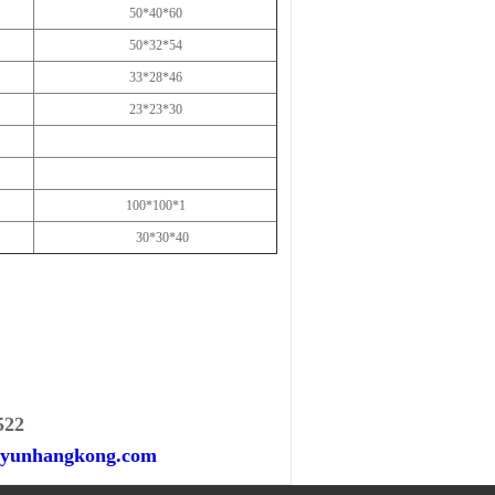
50*40*60
50*32*54
33*28*46
23*23*30
100*100*1
30*30*40
522
yunhangkong.com