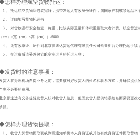
◆怎样办理航空货物托运：
1 、 托运航空货物应包装完好，携带发运人有效身份证件，属国家控制或禁运品不
2 、 详细填写货物托运书
3 、 对货物进行安全检查、称重，比较实际重量和体积重量取大者计费。航空货运
（cm）×宽（cm）×高（cm））/6000
4 、 凭有效单证、证件到北京鹏速达货运代理有限责任公司营业柜台办理托运手续
5 、 交运费后请妥善保管航空空运单的托运人联；
◆发货时的注意事项：
发货人在办理机场自提业务之前，需要核对好收货人的姓名和联系方式，并确保提供
产生不必要的费用。
北京鹏速达有义务提醒发货人核对收货人信息，但因发货人提供错误姓名而需要更改收货
承担。
◆怎样办理货物提取：
1
、 收货人凭货物提取联或到货通知单携本人身份证或其他有效身份证件提取货物