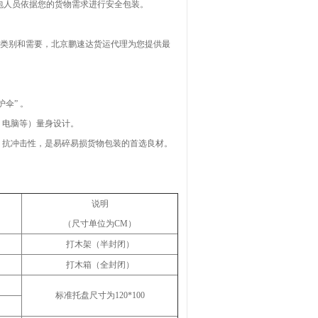
包人员依据您的货物需求进行安全包装。
物类别和需要，北京鹏速达货运代理为您提供最
。
伞” 。
、电脑等）量身设计。
、抗冲击性，是易碎易损货物包装的首选良材。
说明
（尺寸单位为CM）
打木架（半封闭）
打木箱（全封闭）
标准托盘尺寸为120*100