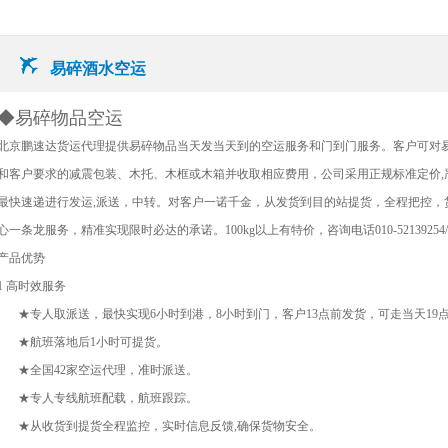
易碎酒水空运
◆易碎物品空运
北京鹏速达货运代理提供易碎物品当天发当天到的空运服务和门到门服务。客户可对
和客户要求的减震包装、木托、木框或木箱并收取相应费用，公司采用正规标准定价,
最快速递进行发运,派送，中转。对客户一诺千金，从发货到目的站提货，全程把控，
心一条龙服务，精准实现限时必达的承诺。100kg以上有特价，咨询电话010-52139254/.24小
产品优势
1 高时效服务
★专人取派送，最快实现6小时到港，8小时到门，客户13点前发货，可走当天19
★航班落地后1小时可提货。
★全国42家空运代理，准时派送。
★专人专线航班配载，航班跟踪。
★从收货到提货全程监控，实时信息反馈,确保货物安全。