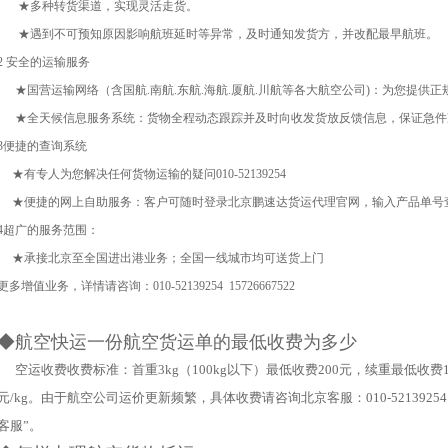
★多种转货渠道，实现灵活走货。
★遇到不可预知原因影响航班延时等异常，及时通知发货方，并改配最早航班。
2 安全的运输服务
★国营运输网络（含国航.南航.东航.海航.厦航.川航等各大航空公司)：为您提供
★全天候信息服务系统：货物全程动态跟踪并及时向收发货放反馈信息，保证急件
3便捷的查询系统
★有专人为您解决任何货物运输的疑问010-52139254
★便捷的网上自助服务：客户可随时登录北京鹏速达货运代理官网，输入产品单号
4超广的服务范围：
★承接北京至全国进出港业务；全国一线城市均可送货上门
更多增值业务，详情请咨询：010-52139254 15726667522
◆航空快运一份航空货运单的最低收费为多少
空运收费收费标准：首重
3kg
（
100kg
以下）最低收费
200
元，续重最低收费
元
/kg
。由于航空公司运价更新频繁，具体收费请咨询北京客服：
010-5213925
客服”。