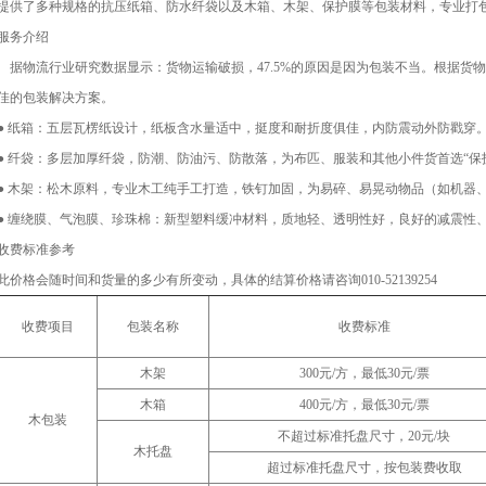
提供了多种规格的抗压纸箱、防水纤袋以及木箱、木架、保护膜等包装材料，专业打
服务介绍
据物流行业研究数据显示：货物运输破损，47.5%的原因是因为包装不当。根据货
佳的包装解决方案。
● 纸箱：五层瓦楞纸设计，纸板含水量适中，挺度和耐折度俱佳，内防震动外防戳穿
● 纤袋：多层加厚纤袋，防潮、防油污、防散落，为布匹、服装和其他小件货首选“保护
● 木架：松木原料，专业木工纯手工打造，铁钉加固，为易碎、易晃动物品（如机器
● 缠绕膜、气泡膜、珍珠棉：新型塑料缓冲材料，质地轻、透明性好，良好的减震性
收费标准参考
此价格会随时间和货量的多少有所变动，具体的结算价格请咨询010-52139254
收费项目
包装名称
收费标准
木架
300元/方，最低30元/票
木箱
400元/方，最低30元/票
木包装
不超过标准托盘尺寸，20元/块
木托盘
超过标准托盘尺寸，按包装费收取