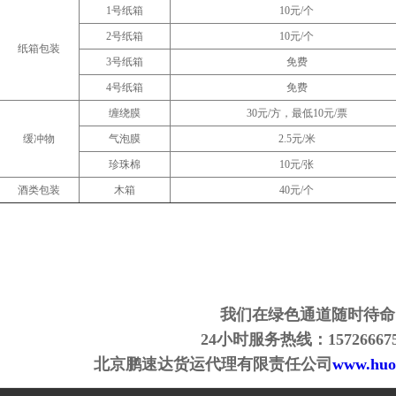
1号纸箱
10元/个
2号纸箱
10元/个
纸箱包装
3号纸箱
免费
4号纸箱
免费
缠绕膜
30元/方，最低10元/票
缓冲物
气泡膜
2.5元/米
珍珠棉
10元/张
酒类包装
木箱
40元/个
我们在绿色通道随时待命
24
小时服务热线：
15726667
北京鹏速达货运代理有限责任公司
www.huo