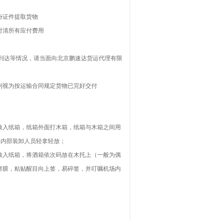
份证件提取货物
付清所有应付费用
误到达等情况，请当面向北京鹏速达货运代理有限
则视为按运输合同规定货物已完好交付
放入纸箱，纸箱外面打木箱，纸箱与木箱之间用
场内部装卸人员轻拿轻放；
放入纸箱，将酒箱依次码放在木托上（一般为偶
鲜膜，粘贴醒目向上签，易碎签，并叮嘱机场内